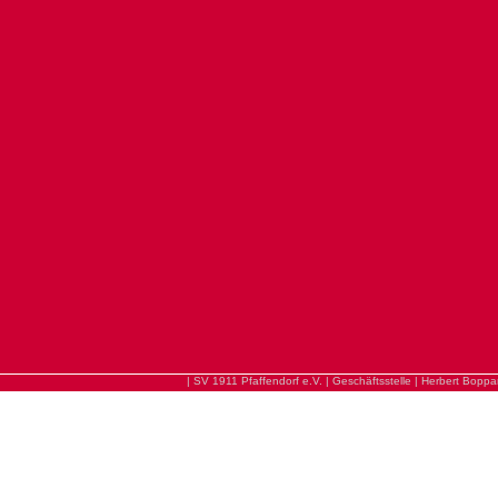
| SV 1911 Pfaffendorf e.V. | Geschäftsstelle | Herbert Bopp