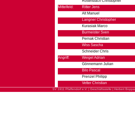
Rosenbach Christopher
Mittelfeld:
Ritter Jens
Alt Manuel
Langner Christopher
Kurasiak Marco
Burmeister Sven
Pernak Christian
Wiss Sascha
Schneider Chris
Angriff:
Weigel Adrian
Gönnemann Julian
Bilo Pascal
Prenzel Philipp
Vetter Christian
SV 1911 Pfaffendorf e.V. | Geschäftsstelle | Herbert Boppa