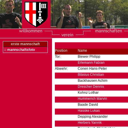
erste mannschaft
:: mannschaftsfoto
Position
Name
Tor:
Biewer Philipp
Erlemann Fabian
Abwehr:
Conen Hans-Peter
Bläsius Christian
Backhausen Achim
Drescher Dennis
Kohnz Lothar
Hummerich Marvin
Baade David
Hasske Lukas
Depping Alexander
Herbers Yannik