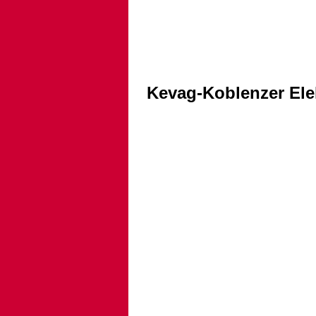
Kevag-Koblenzer Elek