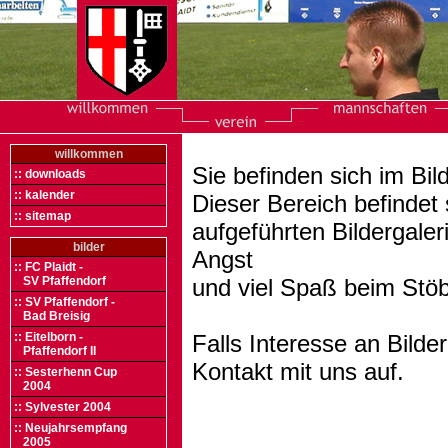
willkommen
Sie befinden sich im Bil
:: downloads
:: kalender
Dieser Bereich befindet 
:: sitemap
aufgeführten Bildergale
bilder
Angst
:: FC Plaidt -
SV Pfaffendorf
und viel Spaß beim Stöb
:: SV Pfaffendorf -
Bad Breisig
:: Eitelborn -
Falls Interesse an Bild
Pfaffendorf II
Kontakt mit uns auf.
:: Sesterhenn Cup
2004
:: Sylvester 2004
:: Neujahrsempfang
2005