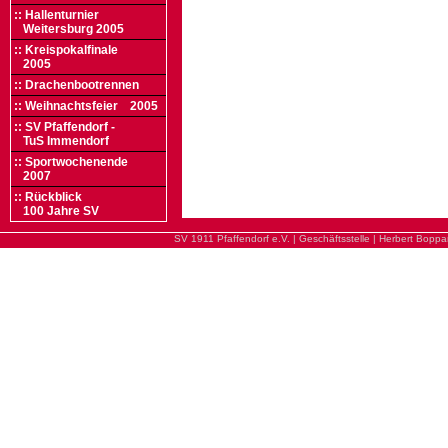
:: Hallenturnier
Weitersburg 2005
:: Kreispokalfinale
2005
:: Drachenbootrennen
:: Weihnachtsfeier 2005
:: SV Pfaffendorf -
TuS Immendorf
:: Sportwochenende
2007
:: Rückblick
100 Jahre SV
SV 1911 Pfaffendorf e.V. | Geschäftsstelle | Herbert Boppa